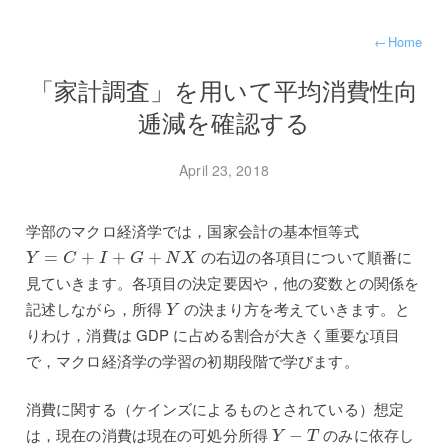
←
Home
「家計調査」を用いて平均消費性向
逓減を確認する
April 23, 2018
学部のマクロ経済学では，国家会計の基本恒等式
Y
=
C
+
I
+
G
+
N
X
の右辺の各項目について順番に
=
+
+
+
Y
C
I
G
N
X
見ていきます。各項目の決定要因や，他の変数との関係を
Y
記述しながら，所得
の決まり方を考えていきます。と
Y
りわけ，消費は GDP に占める割合が大きく重要な項目
で，マクロ経済学の学習の初期段階で学びます。
消費に関する（ケインズによるものとされている）想定
Y
−
T
は，現在の消費は現在の可処分所得
のみに依存し
−
Y
T